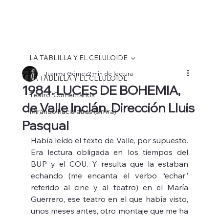
LA TABLILLA Y EL CELULOIDE
Juanma Gómez
2 min de lectura
LA TABLILLA Y EL CELULOIDE
1984. LUCES DE BOHEMIA,
Teatro. Comentarios
de Valle Inclán. Dirección Lluis
Mirando hacia atrás (sin ira)
Pasqual
Había leído el texto de Valle, por supuesto. 
Era lectura obligada en los tiempos del 
BUP y el COU. Y resulta que la estaban 
echando (me encanta el verbo “echar” 
referido al cine y al teatro) en el María 
Guerrero, ese teatro en el que había visto, 
unos meses antes, otro montaje que me ha 