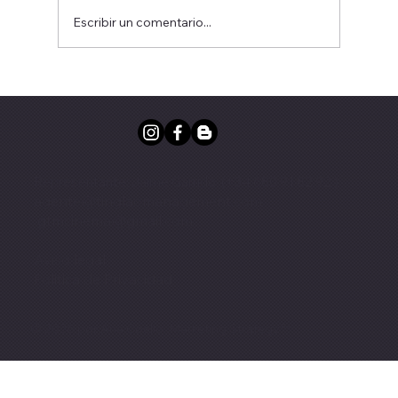
Escribir un comentario...
1984. ELOÍSA ESTÁ DEBAJO DE UN
ALMENDRO, de Enrique Jardiel Poncela.
Dirección José Carlos Plaza
Representante: Jaime Garrido (+34 680 91 82 92 )
agente@tinglaomanagement.com
gtmcinema@gmail.com
·
Aviso legal
Politica de Privacidad
© 2026 por Ana Coello. Marketing Strategy™