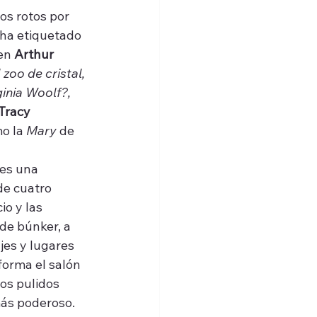
os rotos por 
 ha etiquetado 
en 
Arthur 
 zoo de cristal, 
inia Woolf?, 
Tracy 
o la 
Mary
 de 
es una 
de cuatro 
o y las 
de búnker, a 
jes y lugares 
forma el salón 
os pulidos 
ás poderoso. 