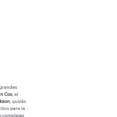
 grandes 
an Cox
, el 
rkson
, quizás 
tivo para la 
o complejas 