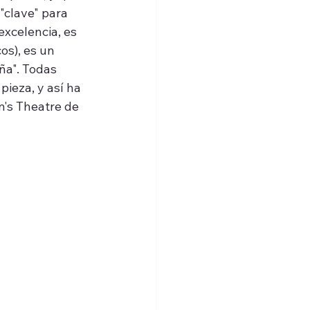
"clave" para 
excelencia, es 
os), es un 
ña". Todas 
ieza, y así ha 
's Theatre de 