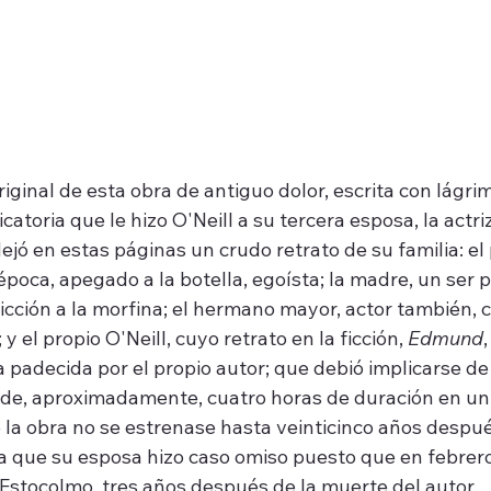
riginal de esta obra de antiguo dolor, escrita con lágri
atoria que le hizo O'Neill a su tercera esposa, la actriz
 dejó en estas páginas un crudo retrato de su familia: el
poca, apegado a la botella, egoísta; la madre, un ser p
cción a la morfina; el hermano mayor, actor también, c
y el propio O'Neill, cuyo retrato en la ficción, 
Edmund
 padecida por el propio autor; que debió implicarse de
de, aproximadamente, cuatro horas de duración en un 
 la obra no se estrenase hasta veinticinco años despué
la que su esposa hizo caso omiso puesto que en febrer
 Estocolmo, tres años después de la muerte del autor.