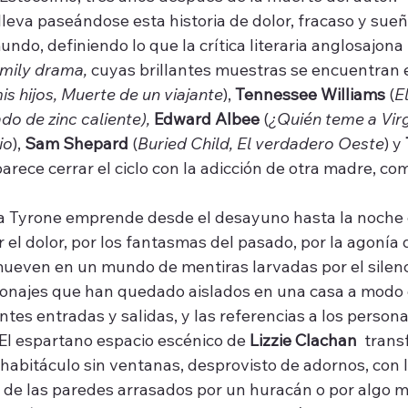
lleva paseándose esta historia de dolor, fracaso y sueñ
undo, definiendo lo que la crítica literaria anglosajona
mily drama,
 cuyas brillantes muestras se encuentran 
s hijos, Muerte de un viajante
), 
Tennessee Williams
 (
El
do de zinc caliente), 
Edward Albee
 (
¿Quién teme a Virg
io
), 
Sam Shepard
 (
Buried Child, El verdadero Oeste
) y 
parece cerrar el ciclo con la adicción de otra madre, com
ilia Tyrone emprende desde el desayuno hasta la noche 
 el dolor, por los fantasmas del pasado, por la agonía 
ueven en un mundo de mentiras larvadas por el silenci
onajes que han quedado aislados en una casa a modo 
tes entradas y salidas, y las referencias a los persona
 El espartano espacio escénico de 
Lizzie Clachan
  trans
habitáculo sin ventanas, desprovisto de adornos, con l
de las paredes arrasados por un huracán o por algo m