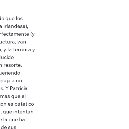
do que los 
a irlandesa), 
rfectamente (y 
uctura, van 
, y la ternura y 
lucido 
 resorte, 
queriendo 
puja a un 
s. Y Patricia 
 más que el 
ón es patético 
, que intentan 
 la que ha 
 de sus 