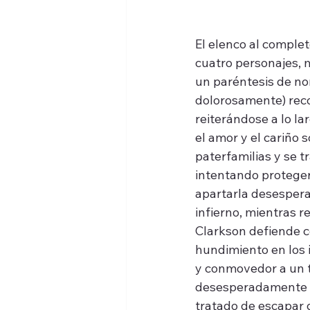
El elenco al complet
cuatro personajes, 
un paréntesis de no
dolorosamente) reco
reiterándose a lo lar
el amor y el cariño 
paterfamilias y se t
intentando proteger 
apartarla desespera
infierno, mientras re
Clarkson defiende c
hundimiento en los i
y conmovedor a un ti
desesperadamente de
tratado de escapar d