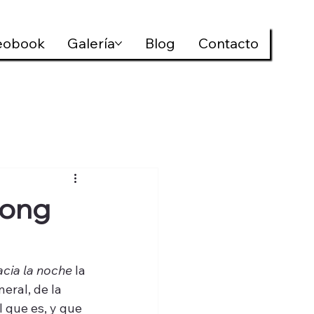
eobook
Galería
Blog
Contacto
Long
acia la noche
 la 
eral, de la 
 que es, y que 