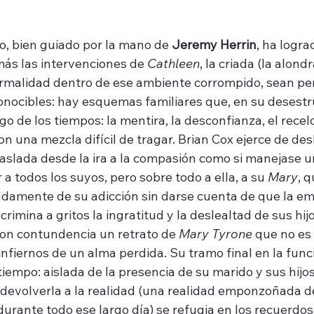
o, bien guiado por la mano de 
Jeremy Herrin
, ha logra
más las intervenciones de 
Cathleen
, la criada (la alondr
rmalidad dentro de ese ambiente corrompido, sean pe
nocibles: hay esquemas familiares que, en su desestr
go de los tiempos: la mentira, la desconfianza, el recelo
son una mezcla difícil de tragar. Brian Cox ejerce de des
raslada desde la ira a la compasión como si manejase un
a todos los suyos, pero sobre todo a ella, a su 
Mary
, 
damente de su adicción sin darse cuenta de que la em
crimina a gritos la ingratitud y la deslealtad de sus hijo
on contundencia un retrato de 
Mary Tyrone
 que no es
nfiernos de un alma perdida. Su tramo final en la funci
empo: aislada de la presencia de su marido y sus hijos
volverla a la realidad (una realidad emponzoñada de
urante todo ese largo día) se refugia en los recuerdos