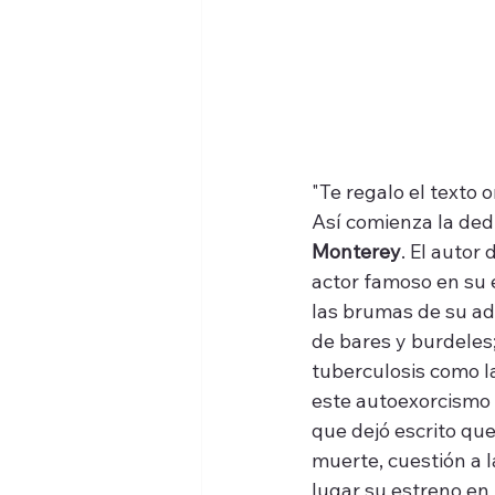
"Te regalo el texto o
Así comienza la dedic
Monterey
. El autor
actor famoso en su é
las brumas de su adi
de bares y burdeles; 
tuberculosis como la
este autoexorcismo 
que dejó escrito que
muerte, cuestión a 
lugar su estreno en