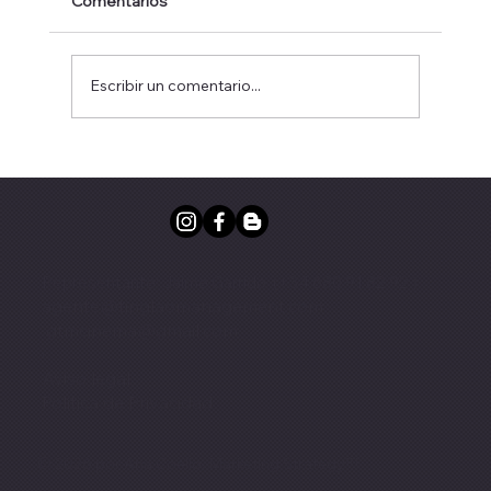
Comentarios
Escribir un comentario...
1985. LA MUERTE DE UN VIAJANTE, de
Arthur Miller. Dirección José Tamayo
Representante: Jaime Garrido (+34 680 91 82 92 )
agente@tinglaomanagement.com
gtmcinema@gmail.com
·
Aviso legal
Politica de Privacidad
© 2026 por Ana Coello. Marketing Strategy™