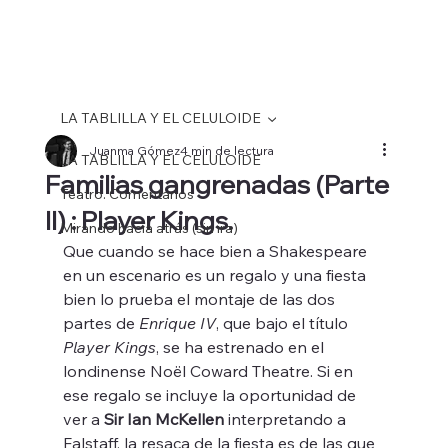
LA TABLILLA Y EL CELULOIDE
Juanma Gómez
4 min de lectura
LA TABLILLA Y EL CELULOIDE
Familias gangrenadas (Parte
Teatro. Comentarios
II) : Player Kings.
Mirando hacia atrás (sin ira)
Que cuando se hace bien a Shakespeare 
en un escenario es un regalo y una fiesta 
bien lo prueba el montaje de las dos 
partes de 
Enrique IV
, que bajo el título 
Player Kings
, se ha estrenado en el 
londinense Noël Coward Theatre. Si en 
ese regalo se incluye la oportunidad de 
ver a 
Sir Ian McKellen
 interpretando a 
Falstaff, la resaca de la fiesta es de las que 